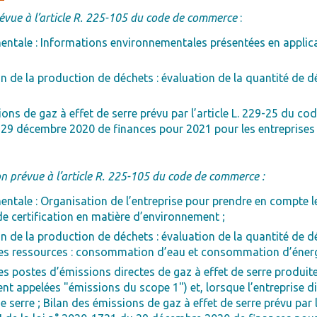
révue à l’article R. 225-105 du code de commerce
:
ntale : Informations environnementales présentées en applicati
on de la production de déchets : évaluation de la quantité de d
ns de gaz à effet de serre prévu par l’article L. 229-25 du cod
u 29 décembre 2020 de finances pour 2021 pour les entreprises t
on prévue à l’article R. 225-105 du code de commerce :
entale : Organisation de l’entreprise pour prendre en compte l
e certification en matière d’environnement ;
on de la production de déchets : évaluation de la quantité de d
des ressources : consommation d’eau et consommation d’énerg
s postes d’émissions directes de gaz à effet de serre produite
nt appelées "émissions du scope 1") et, lorsque l’entreprise d
 serre ; Bilan des émissions de gaz à effet de serre prévu par 