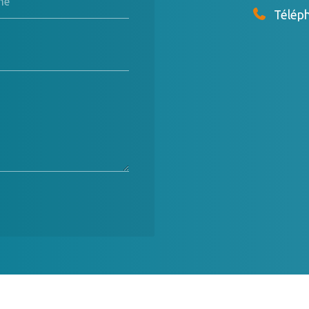
ne
Télép