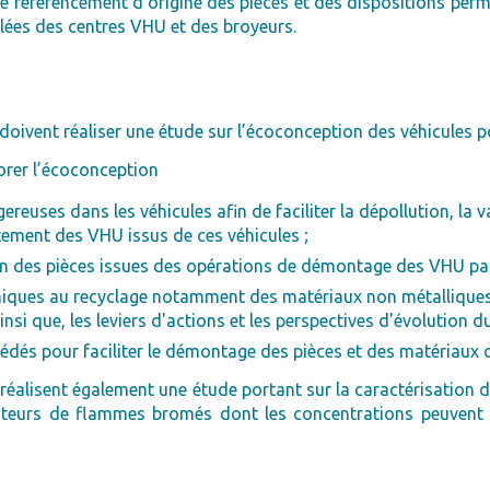
 référencement d’origine des pièces et des dispositions perme
lées des centres VHU et des broyeurs.
doivent réaliser une étude sur l’écoconception des véhicules p
iorer l’écoconception
euses dans les véhicules afin de faciliter la dépollution, la va
itement des VHU issus de ces véhicules ;
tion des pièces issues des opérations de démontage des VHU pa
miques au recyclage notamment des matériaux non métalliques tel
nsi que, les leviers d'actions et les perspectives d'évolution d
cédés pour faciliter le démontage des pièces et des matériaux 
réalisent également une étude portant sur la caractérisation de
rdateurs de flammes bromés dont les concentrations peuvent 