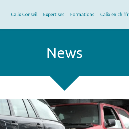
Calix Conseil
Expertises
Formations
Calix en chiff
News