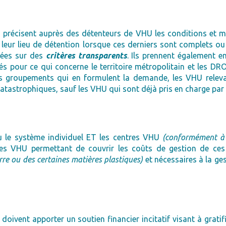
 précisent auprès des détenteurs de VHU les conditions et m
is leur lieu de détention lorsque ces derniers sont complets
dées sur des
critères transparents
. Ils prennent également e
s pour ce qui concerne le territoire métropolitain et les DR
leurs groupements qui en formulent la demande, les VHU relev
tastrophiques, sauf les VHU qui sont déjà pris en charge par 
ou le système individuel ET les centres VHU
(conformément à l
es VHU permettant de couvrir les coûts de gestion de ces 
erre ou des certaines matières plastiques)
et nécessaires à la ge
doivent apporter un soutien financier incitatif visant à grati